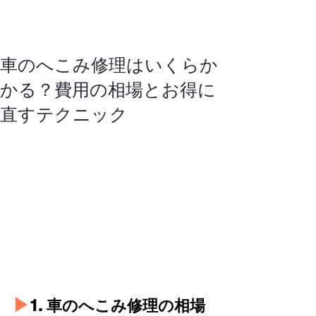
所沢 / 鈑金塗装専門
株式会社NKモータース
埼玉の板金塗装｜自動車・車の板金塗装が上手い
車のへこみ修理はいくらか
かる？費用の相場とお得に
直すテクニック
▶︎
1. 車のへこみ修理の相場