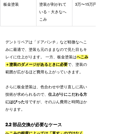
板金塗装
塗装が剥がれて
3万〜15万円
いる・大きなへ
こみ
デントリペアは「ドアパンチ」など軽微なへこ
みに最適で、塗装も元のままなので見た目もキ
レイに仕上がります。 一方、板金塗装は
へこみ
＋塗装のダメージがあるときに必要
で、塗装の
範囲が広がるほど費用も上がっていきます。
さらに板金塗装は、色合わせや塗り直しに高い
技術が求められるので、
仕上がりにこだわる方
にはぴったり
ですが、そのぶん費用と時間はか
かります。
2.2 部品交換が必要なケース
へこみの程度によっては「直す」のではなく