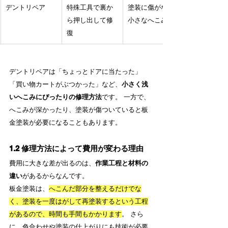
デントリペア
特殊工具で裏か
塗装に傷がない
ら押し出して修
小さなへこみ
復
デントリペアは「ちょっとドアに当たった」
「買い物カートがぶつかった」など、
小さく浅
いへこみにぴったりの修理方法
です。 一方で、
へこみが深かったり、塗装が傷ついていると板
金塗装が必要になることもあります。
1.2 修理方法によって費用が変わる理由
費用に大きな差が出るのは、
作業工程と材料の
違い
があるからなんです。
板金塗装は、
へこんだ部分を整えるだけでな
く、塗装を一度はがして再塗装するという工程
があるので、時間も手間もかかります
。 さら
に、色合わせや塗装の仕上がりにも技術が必要