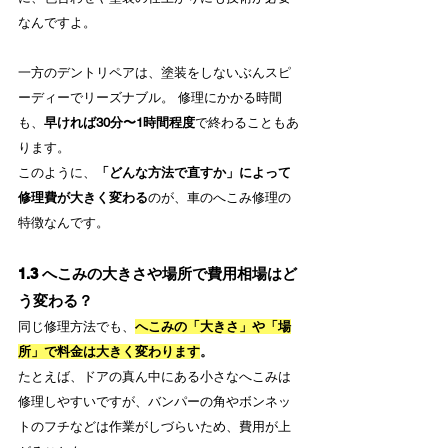
なんですよ。
一方のデントリペアは、塗装をしないぶんスピ
ーディーでリーズナブル。 修理にかかる時間
も、
早ければ30分〜1時間程度
で終わることもあ
ります。
このように、
「どんな方法で直すか」によって
修理費が大きく変わる
のが、車のへこみ修理の
特徴なんです。
1.3 へこみの大きさや場所で費用相場はど
う変わる？
同じ修理方法でも、
へこみの「大きさ」や「場
所」で料金は大きく変わります
。
たとえば、ドアの真ん中にある小さなへこみは
修理しやすいですが、バンパーの角やボンネッ
トのフチなどは作業がしづらいため、費用が上