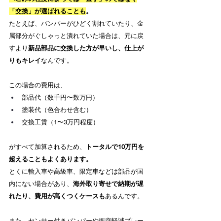
「交換」が選ばれることも
。
たとえば、バンパーがひどく割れていたり、金
属部分がぐしゃっと潰れていた場合は、元に戻
すより
新品部品に交換した方が早いし、仕上が
りもキレイ
なんです。
この場合の費用は、
部品代（数千円〜数万円）
塗装代（色合わせ含む）
交換工賃（1〜3万円程度）
がすべて加算されるため、
トータルで10万円を
超えることもよくあります。
とくに輸入車や高級車、限定車などは部品が国
内にない場合があり、
海外取り寄せで納期が遅
れたり、費用が高くつくケースも
あるんです。
また、センサー付きバンパーや衝突軽減ブレー