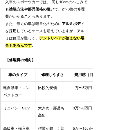
入車のスポーツカーでは、 同じ10cmのへこみで
も
塗装方法や部品価格の違い
で、2〜3倍の修理
費がかかることもあります。
また、最近の車は軽量化のために
アルミボディ
を採用しているケースも増えていますが、アル
ミは修理が難しく、
デントリペアが使えない場
合もあるんです
。
【修理費の傾向】
車のタイプ
修理しやすさ
費用感（目安）
軽自動車・コン
比較的安価
1万〜5万円
パクトカー
ミニバン・SUV
大きめ・部品も
3万〜8万円
高め
高級車・輸入車
作業が難しく部
5万〜15万円以上