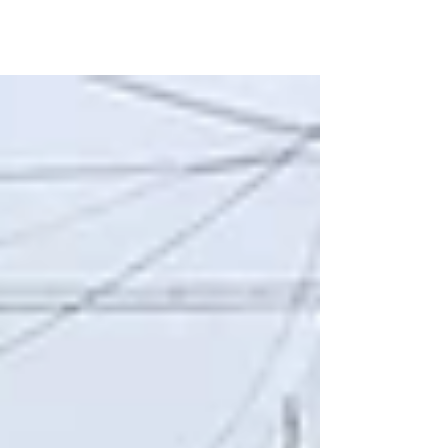
所沢 / 鈑金塗装専門
株式会社NKモータース
埼玉の板金塗装｜自動車・車の板金塗装が上手い