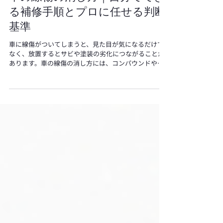
車の線傷の消し方｜自分ででき
る補修手順とプロに任せる判断
基準
車に線傷がついてしまうと、見た目が気になるだけで
なく、放置するとサビや塗装の劣化につながることが
あります。車の線傷の消し方には、コンパウンドやタ
ッチペンを使って自分で補修する方法と、プロの板金
塗装に任せる方法があり、傷の深さによって適した対
処が変わります。本記事では、線傷の深さの見分け方
や自分で消す手順、DIYの注意点、業者に依頼する際の
費用相場までをわかりやすく解説し、あなたの愛車に
合った最適な消し方を選べるようご紹介します。