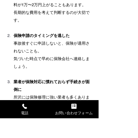
料が1万〜2万円上がることもあります。 　
長期的な費用を考えて判断するのが大切で
す。
保険申請のタイミングを逃した
事故後すぐに申請しないと、保険が適用さ
れないことも。 　
気づいた時点で早めに保険会社へ連絡しま
しょう。
業者が保険対応に慣れておらず手続きが面
倒に
所沢には保険修理に強い業者も多くありま
す。 　
「保険利用可」「書類サポートあり」と明
電話
お問い合わせフォーム
記されている業者を選ぶとスムーズです。
「この傷に保険を使うべきか迷う…」というと